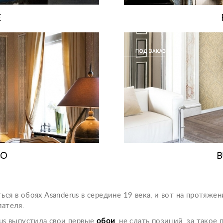
E
CO
B
ся в обоях Asanderus в середине 19 века, и вот на протяже
пателя.
us выпустила свои первые
обои
, не сдать позиций, за тако