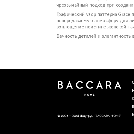
чрезвычайный подход при создани
Графический узор паттерна Grace 
непередаваемую атмосферу для лич
воплощение поистине женской таи
Вечность деталей и элегантность 
© 2006 - 2026 Шоу-рум “BACCARA HOME”