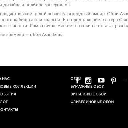
и дизайна и подборе материалов.
передает веяние целой эпохи: благородный ампир. Обои Asa
ного кабинета или спальни. Его продолжение паттерн Grace
нственности. Романтично-мягкие оттенки не оставят равн
вне времени — обои Asanderus.
О НАС
ОБОИ
4d
НОВЫЕ КОЛЛЕКЦИИ
БУМАЖНЫЕ ОБОИ
СОБЫТИЯ
ВИНИЛОВЫЕ ОБОИ​
БЛОГ
ФЛИЗЕЛИНОВЫЕ ОБОИ
КОНТАКТЫ