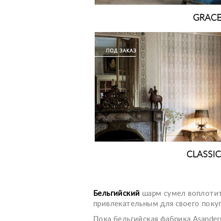
GRAC
CLASSI
Бельгийский
шарм сумел воплотить
привлекательным для своего поку
Пока бельгийская фабрика Asander