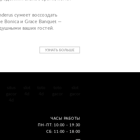
nderus сумеет воссоздать
 Bonica и Grace Banquet —
одушными ваших гостей.
УЗНАТЬ БОЛЬШЕ
situs
slot
toto
toto
slot
gacor
4d
4d
gacor
gacor
4d
ЧАСЫ РАБОТЫ
ПН–ПТ: 10:00 – 19:30
СБ: 11:00 – 18:00