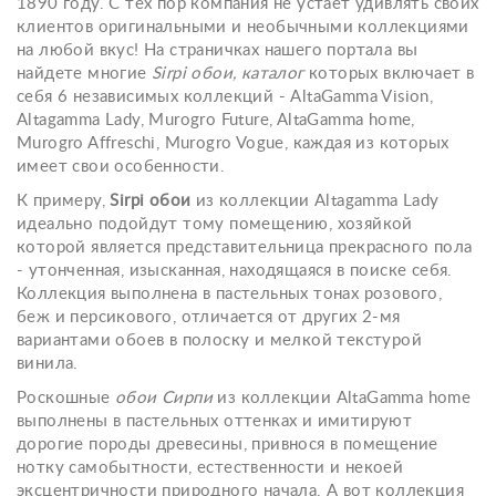
1890 году. С тех пор компания не устает удивлять своих
клиентов оригинальными и необычными коллекциями
на любой вкус! На страничках нашего портала вы
найдете многие
Sirpi обои, каталог
которых включает в
себя 6 независимых коллекций - AltaGamma Vision,
Altagamma Lady, Murogro Future, AltaGamma home,
Murogro Affreschi, Murogro Vogue, каждая из которых
имеет свои особенности.
К примеру,
Sirpi обои
из коллекции Altagamma Lady
идеально подойдут тому помещению, хозяйкой
которой является представительница прекрасного пола
- утонченная, изысканная, находящаяся в поиске себя.
Коллекция выполнена в пастельных тонах розового,
беж и персикового, отличается от других 2-мя
вариантами обоев в полоску и мелкой текстурой
винила.
Роскошные
обои Сирпи
из коллекции AltaGamma home
выполнены в пастельных оттенках и имитируют
дорогие породы древесины, привнося в помещение
нотку самобытности, естественности и некоей
эксцентричности природного начала. А вот коллекция