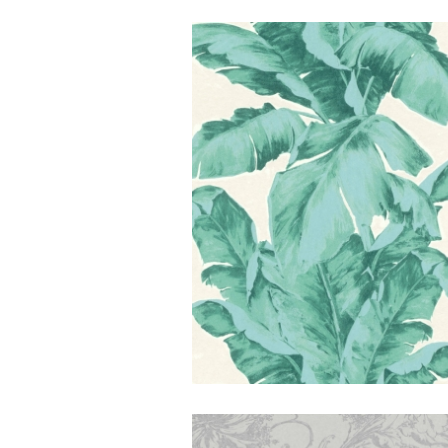
Amiata/venzel
Amiata/tropic