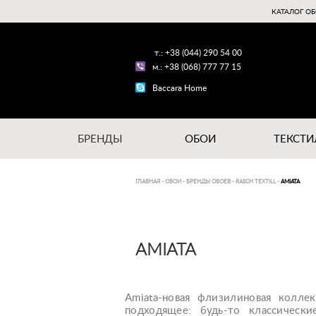
КАТАЛОГ ОБ
т.: +38 (044) 290 54 00
м.: +38 (068) 777 77 15
Baccara Home
БРЕНДЫ
ОБОИ
ТЕКСТИ
ГЛАВНАЯ
-
ОБОИ
-
БРЕНДЫ ОБОЕВ
-
RASCH TEXTILL
-
AMIATA
AMIATA
Amiata-новая флизилиновая колле
подходящее: будь-то классически