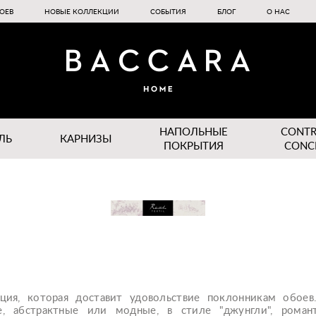
ОЕВ
НОВЫЕ КОЛЛЕКЦИИ
СОБЫТИЯ
БЛОГ
О НАС
НАПОЛЬНЫЕ
CONT
ЛЬ
КАРНИЗЫ
ПОКРЫТИЯ
CONC
кция, которая доставит удовольствие поклонникам обое
е, абстрактные или модные, в стиле "джунгли", романт