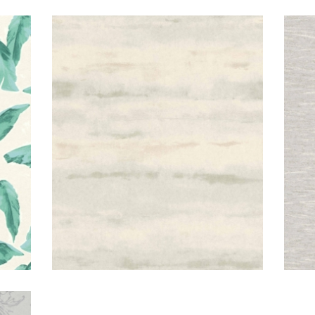
Amiata/damask
Amiata/gradient