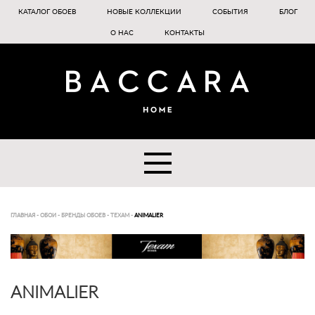
КАТАЛОГ ОБОЕВ
НОВЫЕ КОЛЛЕКЦИИ
СОБЫТИЯ
БЛОГ
О НАС
КОНТАКТЫ
ГЛАВНАЯ
-
ОБОИ
-
БРЕНДЫ ОБОЕВ
-
TEXAM
-
ANIMALIER
ANIMALIER