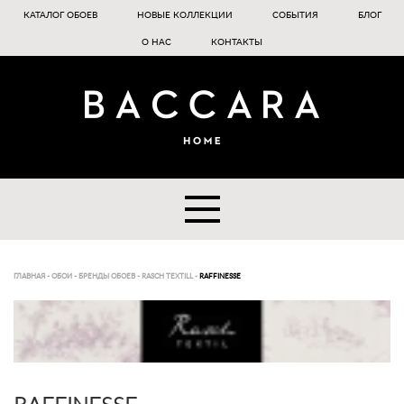
КАТАЛОГ ОБОЕВ
НОВЫЕ КОЛЛЕКЦИИ
СОБЫТИЯ
БЛОГ
О НАС
КОНТАКТЫ
ГЛАВНАЯ
-
ОБОИ
-
БРЕНДЫ ОБОЕВ
-
RASCH TEXTILL
-
RAFFINESSE