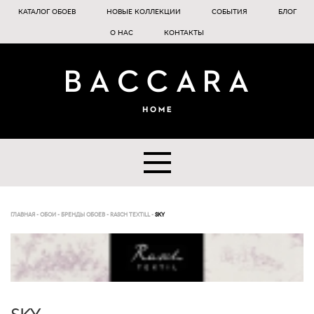
КАТАЛОГ ОБОЕВ
НОВЫЕ КОЛЛЕКЦИИ
СОБЫТИЯ
БЛОГ
О НАС
КОНТАКТЫ
ГЛАВНАЯ
-
ОБОИ
-
БРЕНДЫ ОБОЕВ
-
RASCH TEXTILL
-
SKY