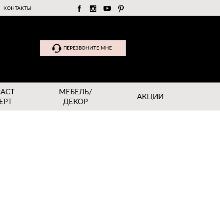
КОНТАКТЫ
ПЕРЕЗВОНИТЕ МНЕ
RACT
МЕБЕЛЬ/
АКЦИИ
EPT
ДЕКОР