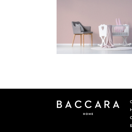
Thread line