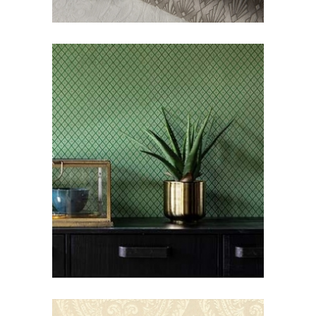
VALENTINA/strip
VALENTINA/rombes