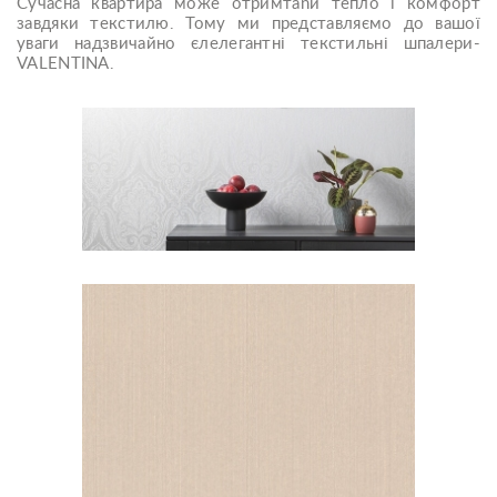
Сучасна квартира може отримтаnи тепло і комфорт
завдяки текстилю. Тому ми представляємо до вашої
уваги надзвичайно єлелегантні текстильні шпалери-
VALENTINA.
Valentina/vintage