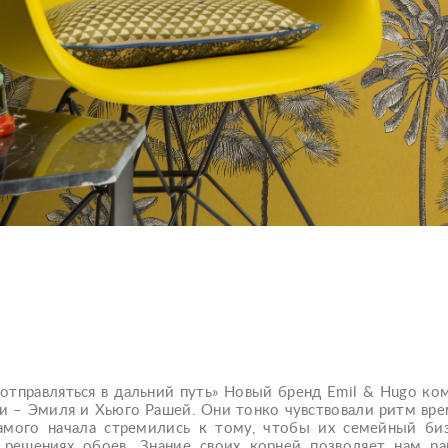
тправляться в дальний путь» Новый бренд Emil & Hugo компа
 – Эмиля и Хьюго Рашей. Они тонко чувствовали ритм време
амого начала стремились к тому, чтобы их семейный би
решениях обоев. Знание своих корней позволяет нам ра