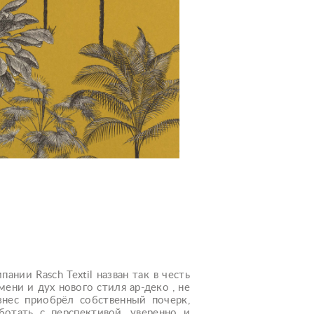
нии Rasch Textil назван так в честь
ни и дух нового стиля ар-декo , не
знес приобрёл собственный почерк,
ботать с перспективой, уверенно и