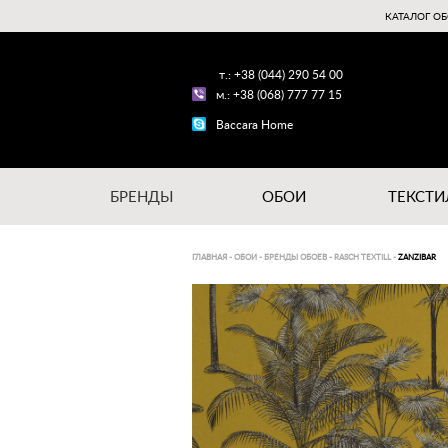
КАТАЛОГ ОБ
т.: +38 (044) 290 54 00
м.: +38 (068) 777 77 15
Baccara Home
БРЕНДЫ
ОБОИ
ТЕКСТИ
ГЛАВНАЯ
-
ОБОИ
-
БРЕНДЫ ОБОЕВ
-
RASCH TEXTILL
-
ZANZIBAR