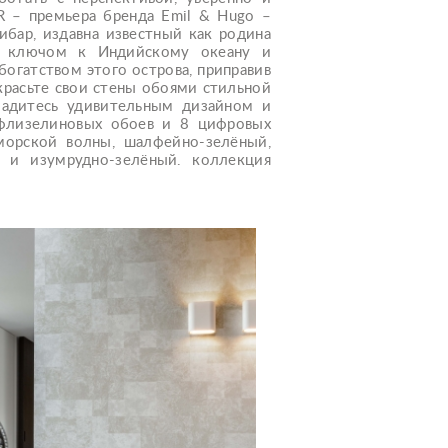
R – премьера бренда Emil & Hugo –
ибар, издавна известный как родина
ым ключом к Индийскому океану и
огатством этого острова, приправив
красьте свои стены обоями стильной
ладитесь удивительным дизайном и
флизелиновых обоев и 8 цифровых
морской волны, шалфейно-зелёный,
 и изумрудно-зелёный. коллекция