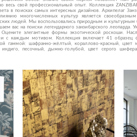
тво весь свой профессиональный опыт. Коллекция ZANZIBA
света в поисках самых интересных дизайнов. Архипелаг Занз
 влиянию многочисленных культур является своеобразн
ских людей. Мы воспользовались природным и культурным б
шаем вас на поиски легендарного занзибарского леопарда. У
. Оцените элегантные формы экзотической роскоши. Нас
ыми с каждым мотивом. Коллекция включает 41 образец 
кой гаммой: шафранно-жёлтый, кораллово-красный, цвет 
 индиго, песочный, дымно-голубой, цвет серого шифера