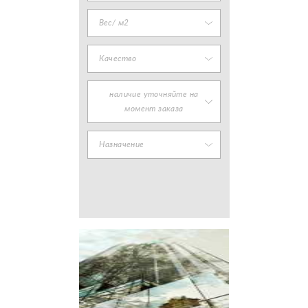
Вес/ м2
Качество
наличие уточняйте на
момент заказа
Назначение