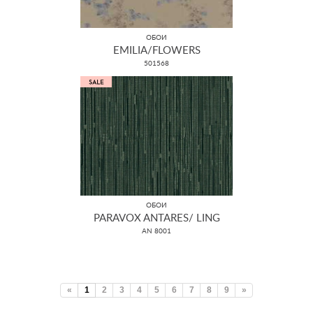
ОБОИ
EMILIA/FLOWERS
501568
ОБОИ
PARAVOX ANTARES/ LING
AN 8001
«
1
2
3
4
5
6
7
8
9
»