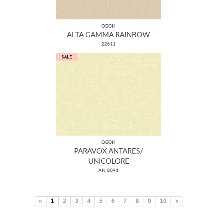
ОБОИ
ALTA GAMMA RAINBOW
22611
ОБОИ
PARAVOX ANTARES/
UNICOLORE
AN 8041
«
1
2
3
4
5
6
7
8
9
10
»