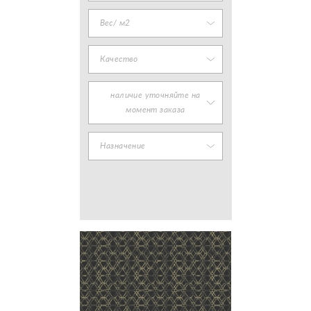
Вес/ м2
Качество
наличие уточняйте на
момент заказа
Назначение