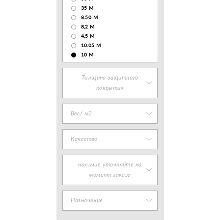
35 М
8.50 М
8,2 М
4,5 М
10.05 М
10 М
Толщина защитного
покрытия
Вес/ м2
Качество
наличие уточняйте на
момент заказа
Назначение