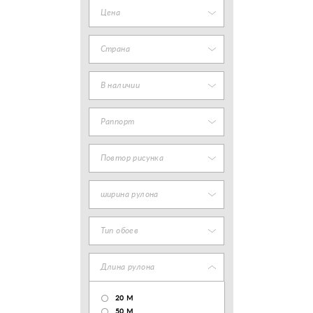
Цена
Страна
В наличии
Раппорт
Повтор рисунка
ширина рулона
Тип обоев
Длина рулона
20 М
50 М