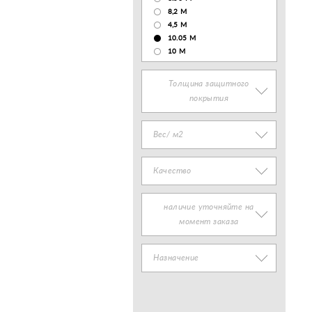
8,2 М
4,5 М
10.05 М
10 М
Толщина защитного
покрытия
Вес/ м2
Качество
наличие уточняйте на
момент заказа
Назначение