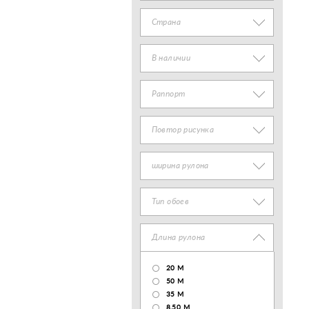
Страна
В наличии
Раппорт
Повтор рисунка
ширина рулона
Тип обоев
Длина рулона
20 М
50 М
35 М
8.50 М