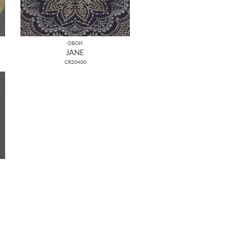
ОБОИ
JANE
CR20400