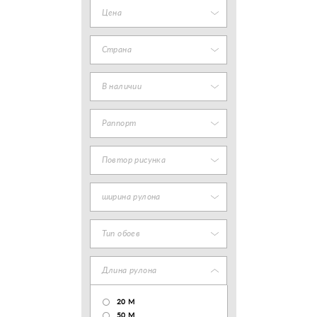
Цена
Страна
В наличии
Раппорт
Повтор рисунка
ширина рулона
Тип обоев
Длина рулона
20 М
50 М