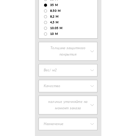
35 М
8.50 М
8,2 М
4,5 М
10.05 М
10 М
Толщина защитного
покрытия
Вес/ м2
Качество
наличие уточняйте на
момент заказа
Назначение