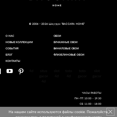
© 2006 - 2026 Шоу-рум “BACCARA HOME”
О НАС
ОБОИ
НОВЫЕ КОЛЛЕКЦИИ
БУМАЖНЫЕ ОБОИ
СОБЫТИЯ
ВИНИЛОВЫЕ ОБОИ​
БЛОГ
ФЛИЗЕЛИНОВЫЕ ОБОИ
КОНТАКТЫ
4d
situs
slot
toto
toto
slot
gacor
4d
4d
gacor
gacor
4d
ЧАСЫ РАБОТЫ
ПН–ПТ: 10:00 – 19:30
СБ: 11:00 – 18:00
На нашем сайте используются файлы cookie. Пожалуйста,
Создание сайтов