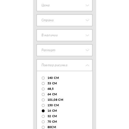
Цена
Страна
В наличии
Раппорт
Повтор рисунка
140 CM
53 СМ
68,5
64 СМ
101,08 CM
150 CM
16 СМ
32 СМ
70 CM
80СМ