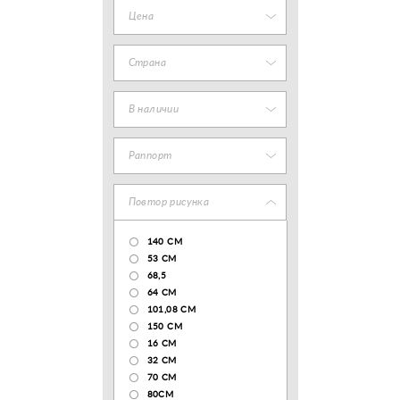
Цена
Страна
В наличии
Раппорт
Повтор рисунка
140 CM
53 СМ
68,5
64 СМ
101,08 CM
150 CM
16 СМ
32 СМ
70 CM
80СМ