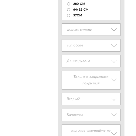
280 СМ
64/32 СМ
57СМ
ширина рулона
Тип обоев
Длина рулона
Толщина защитного
покрытия
Вес/ м2
Качество
наличие уточняйте на