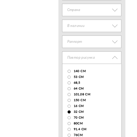
Страна
В наличии
Раппорт
Повтор рисунка
140 CM
53 СМ
68,5
64 СМ
101,08 CM
150 CM
16 СМ
32 СМ
70 CM
80СМ
91.4 СМ
76СМ