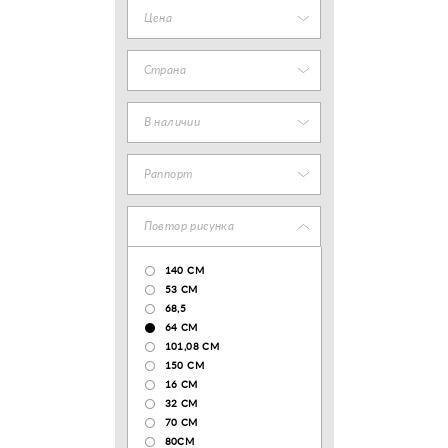
Цена
Страна
В наличии
Раппорт
Повтор рисунка
140 CM
53 СМ
68,5
64 СМ
101,08 CM
150 CM
16 СМ
32 СМ
70 CM
80СМ