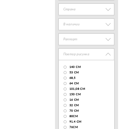
Страна
В наличии
Раппорт
Повтор рисунка
140 CM
53 СМ
68,5
64 СМ
101,08 CM
150 CM
16 СМ
32 СМ
70 CM
80СМ
91.4 СМ
76СМ