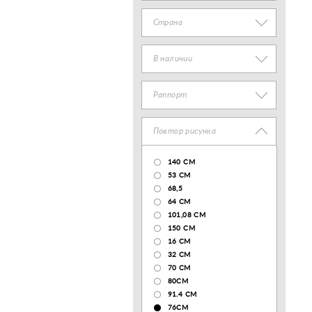
Страна
В наличии
Раппорт
Повтор рисунка
140 CM
53 СМ
68,5
64 СМ
101,08 CM
150 CM
16 СМ
32 СМ
70 CM
80СМ
91.4 СМ
76СМ