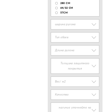
280 СМ
64/32 СМ
57СМ
ширина рулона
Тип обоев
Длина рулона
Толщина защитного
покрытия
Вес/ м2
Качество
наличие уточняйте на