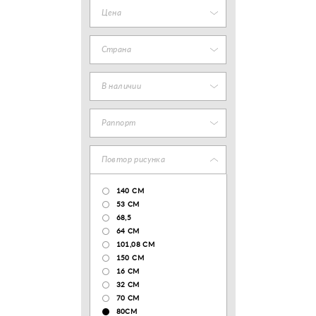
Цена
Страна
В наличии
Раппорт
Повтор рисунка
140 CM
53 СМ
68,5
64 СМ
101,08 CM
150 CM
16 СМ
32 СМ
70 CM
80СМ