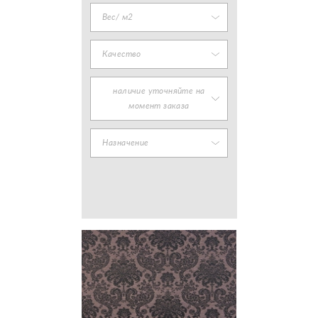
Вес/ м2
Качество
наличие уточняйте на
момент заказа
Назначение