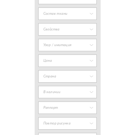
Состав ткани
Свойства
Узор / имитация
Цена
Страна
В наличии
Раппорт
Повтор рисунка