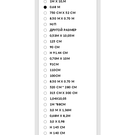
1М Х 10,М
0.68 M
750 CM X 52 CM
8.50 М X 0.70 М
М/П
ДРУГОЙ РАЗМЕР
0,53М Х 10,05М
125 CM
90 СМ
H 91.44 CM
0,70М Х 10М
91СМ
110CM
100CM
8.50 M X 0.70 M
520 СМ * 280 СМ
315 CM X 300 CM
1,04X10,05
1М *88СМ
3,0 М Х 1,36М
0,68М Х 8,2М
3,0 Х 0,98
H 145 CM
H 140 CM