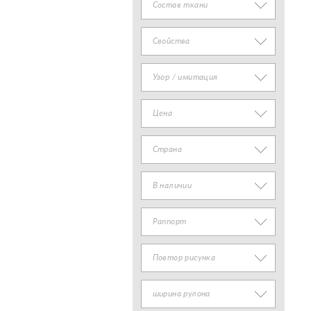
Состав ткани
Свойства
Узор / имитация
Цена
Страна
В наличии
Раппорт
Повтор рисунка
ширина рулона