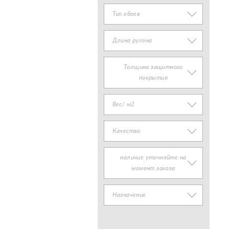
Тип обоев
Длина рулона
Толщина защитного
покрытия
Вес/ м2
Качество
наличие уточняйте на
момент заказа
Назначение