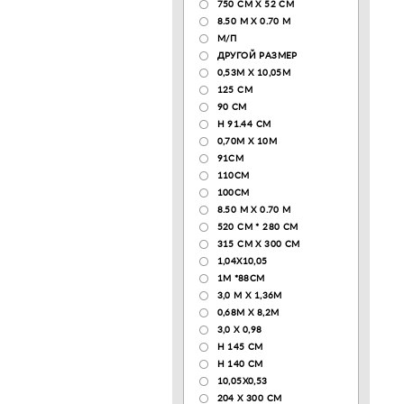
750 CM X 52 CM
8.50 М X 0.70 М
М/П
ДРУГОЙ РАЗМЕР
0,53М Х 10,05М
125 CM
90 СМ
H 91.44 CM
0,70М Х 10М
91СМ
110CM
100CM
8.50 M X 0.70 M
520 СМ * 280 СМ
315 CM X 300 CM
1,04X10,05
1М *88СМ
3,0 М Х 1,36М
0,68М Х 8,2М
3,0 Х 0,98
H 145 CM
H 140 CM
10,05Х0,53
204 Х 300 СМ