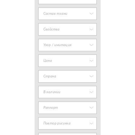
Состав ткани
Свойства
Узор / имитация
Цена
Страна
В наличии
Раппорт
Повтор рисунка