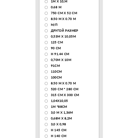
1М Х 10,М
0.68 M
750 CM X 52 CM
8.50 М X 0.70 М
М/П
ДРУГОЙ РАЗМЕР
0,53М Х 10,05М
125 CM
90 СМ
H 91.44 CM
0,70М Х 10М
91СМ
110CM
100CM
8.50 M X 0.70 M
520 СМ * 280 СМ
315 CM X 300 CM
1,04X10,05
1М *88СМ
3,0 М Х 1,36М
0,68М Х 8,2М
3,0 Х 0,98
H 145 CM
H 140 CM