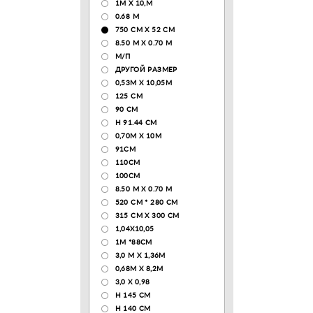
1М Х 10,М
0.68 M
750 CM X 52 CM
8.50 М X 0.70 М
М/П
ДРУГОЙ РАЗМЕР
0,53М Х 10,05М
125 CM
90 СМ
H 91.44 CM
0,70М Х 10М
91СМ
110CM
100CM
8.50 M X 0.70 M
520 СМ * 280 СМ
315 CM X 300 CM
1,04X10,05
1М *88СМ
3,0 М Х 1,36М
0,68М Х 8,2М
3,0 Х 0,98
H 145 CM
H 140 CM