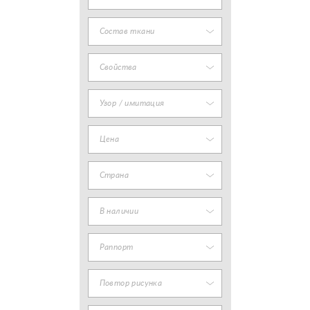
Состав ткани
Свойства
Узор / имитация
Цена
Страна
В наличии
Раппорт
Повтор рисунка