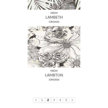
ОБОИ
LAMBETH
CR40400
ОБОИ
LAMBTON
CR40500
«
1
2
3
4
5
»