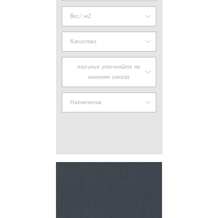
Вес/ м2
Качество
наличие уточняйте на
момент заказа
Назначение