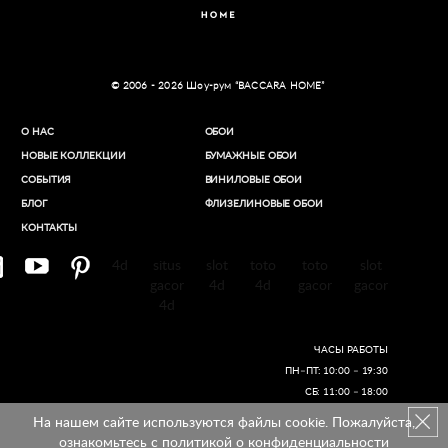
© 2006 - 2026 Шоу-рум “BACCARA HOME”
О НАС
ОБОИ
НОВЫЕ КОЛЛЕКЦИИ
БУМАЖНЫЕ ОБОИ
СОБЫТИЯ
ВИНИЛОВЫЕ ОБОИ​
БЛОГ
ФЛИЗЕЛИНОВЫЕ ОБОИ
КОНТАКТЫ
4d
situs
slot
toto
toto
slot
gacor
4d
4d
gacor
gacor
4d
ЧАСЫ РАБОТЫ
ПН–ПТ: 10:00 – 19:30
СБ: 11:00 – 18:00
На нашем сайте используются файлы cookie. Пожалуйста,
Создание сайтов
ознакомьтесь с
политикой о конфиденциальности