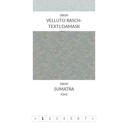
ОБОИ
VELLUTO RASCH-
TEXTI/DAMASK
075044
ОБОИ
SUMATRA
9342
«
1
2
3
4
5
6
7
»