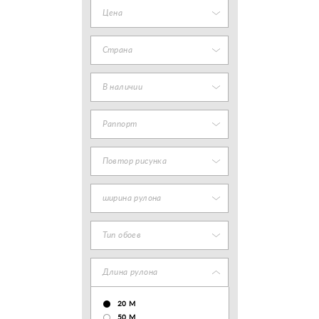
Цена
Страна
В наличии
Раппорт
Повтор рисунка
ширина рулона
Тип обоев
Длина рулона
20 М
50 М