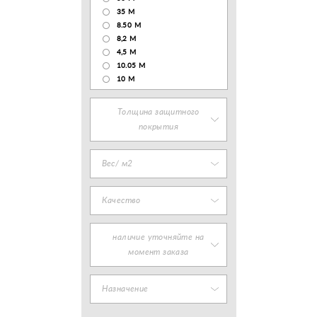
35 М
8.50 М
8,2 М
4,5 М
10.05 М
10 М
Толщина защитного
покрытия
Вес/ м2
Качество
наличие уточняйте на
момент заказа
Назначение