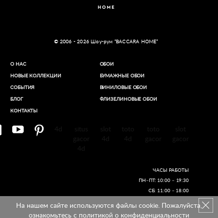
© 2006 - 2026 Шоу-рум “BACCARA HOME”
О НАС
ОБОИ
НОВЫЕ КОЛЛЕКЦИИ
БУМАЖНЫЕ ОБОИ
СОБЫТИЯ
ВИНИЛОВЫЕ ОБОИ​
БЛОГ
ФЛИЗЕЛИНОВЫЕ ОБОИ
КОНТАКТЫ
4d
situs
slot
toto
toto
slot
gacor
4d
4d
gacor
gacor
4d
ЧАСЫ РАБОТЫ
ПН–ПТ: 10:00 – 19:30
СБ: 11:00 – 18:00
На нашем сайте используются файлы cookie. Пожалуйста,
Создание сайтов
ознакомьтесь с
политикой о конфиденциальности