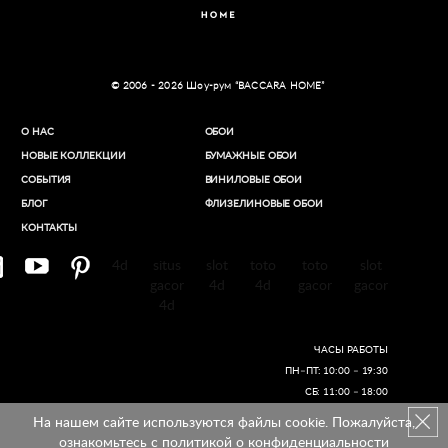
© 2006 - 2026 Шоу-рум “BACCARA HOME”
О НАС
ОБОИ
НОВЫЕ КОЛЛЕКЦИИ
БУМАЖНЫЕ ОБОИ
СОБЫТИЯ
ВИНИЛОВЫЕ ОБОИ​
БЛОГ
ФЛИЗЕЛИНОВЫЕ ОБОИ
КОНТАКТЫ
4d
situs
slot
toto
toto
slot
gacor
4d
4d
gacor
gacor
4d
ЧАСЫ РАБОТЫ
ПН–ПТ: 10:00 – 19:30
СБ: 11:00 – 18:00
На нашем сайте используются файлы cookie. Пожалуйста,
Создание сайтов
ознакомьтесь с
политикой о конфиденциальности