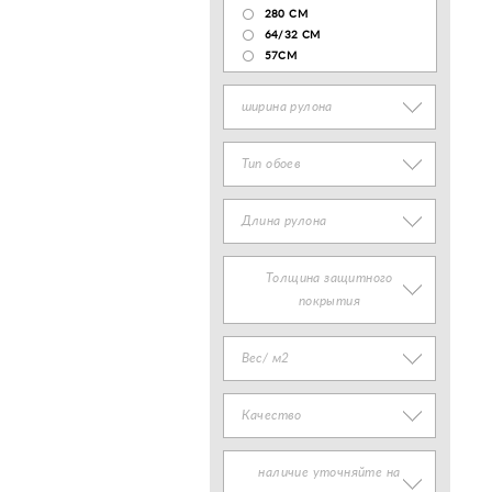
280 СМ
64/32 СМ
57СМ
ширина рулона
Тип обоев
Длина рулона
Толщина защитного
покрытия
Вес/ м2
Качество
наличие уточняйте на