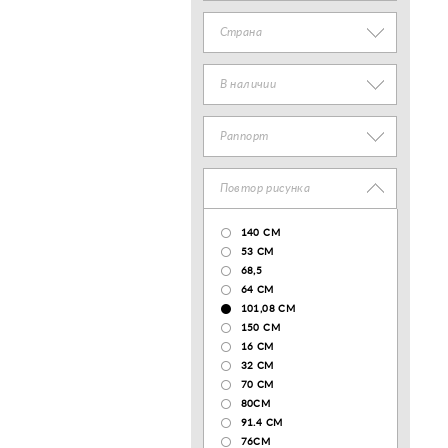
Страна
В наличии
Раппорт
Повтор рисунка
140 CM
53 СМ
68,5
64 СМ
101,08 CM
150 CM
16 СМ
32 СМ
70 CM
80СМ
91.4 СМ
76СМ