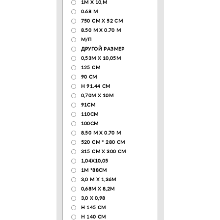
1М Х 10,М
0.68 M
750 CM X 52 CM
8.50 М X 0.70 М
М/П
ДРУГОЙ РАЗМЕР
0,53М Х 10,05М
125 CM
90 СМ
H 91.44 CM
0,70М Х 10М
91СМ
110CM
100CM
8.50 M X 0.70 M
520 СМ * 280 СМ
315 CM X 300 CM
1,04X10,05
1М *88СМ
3,0 М Х 1,36М
0,68М Х 8,2М
3,0 Х 0,98
H 145 CM
H 140 CM