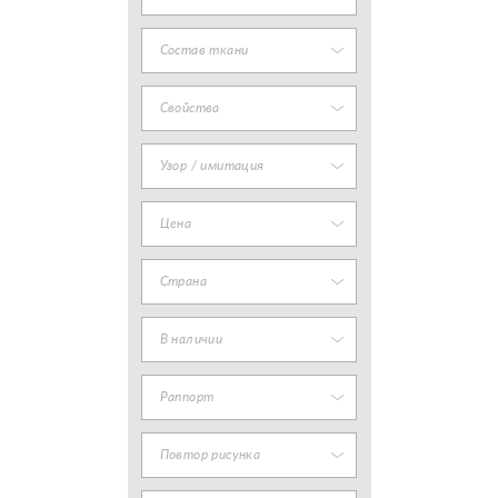
Состав ткани
Свойства
Узор / имитация
Цена
Страна
В наличии
Раппорт
Повтор рисунка