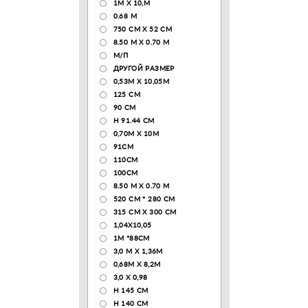
1М Х 10,М
0.68 M
750 CM X 52 CM
8.50 М X 0.70 М
М/П
ДРУГОЙ РАЗМЕР
0,53М Х 10,05М
125 CM
90 СМ
H 91.44 CM
0,70М Х 10М
91СМ
110CM
100CM
8.50 M X 0.70 M
520 СМ * 280 СМ
315 CM X 300 CM
1,04X10,05
1М *88СМ
3,0 М Х 1,36М
0,68М Х 8,2М
3,0 Х 0,98
H 145 CM
H 140 CM