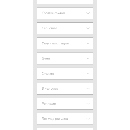
Состав ткани
Свойства
Узор / имитация
Цена
Страна
В наличии
Раппорт
Повтор рисунка