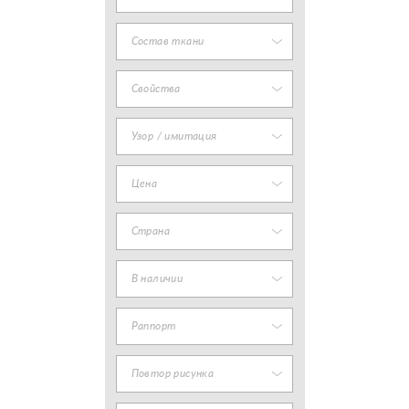
Состав ткани
Свойства
Узор / имитация
Цена
Страна
В наличии
Раппорт
Повтор рисунка