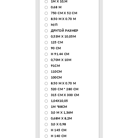
1М Х 10,М
0.68 M
750 CM X 52 CM
8.50 М X 0.70 М
М/П
ДРУГОЙ РАЗМЕР
0,53М Х 10,05М
125 CM
90 СМ
H 91.44 CM
0,70М Х 10М
91СМ
110CM
100CM
8.50 M X 0.70 M
520 СМ * 280 СМ
315 CM X 300 CM
1,04X10,05
1М *88СМ
3,0 М Х 1,36М
0,68М Х 8,2М
3,0 Х 0,98
H 145 CM
H 140 CM