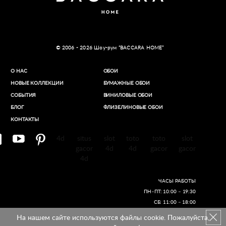
© 2006 - 2026 Шоу-рум “BACCARA HOME”
О НАС
ОБОИ
НОВЫЕ КОЛЛЕКЦИИ
БУМАЖНЫЕ ОБОИ
СОБЫТИЯ
ВИНИЛОВЫЕ ОБОИ​
БЛОГ
ФЛИЗЕЛИНОВЫЕ ОБОИ
КОНТАКТЫ
4d
situs
slot
toto
toto
slot
gacor
4d
4d
gacor
gacor
4d
ЧАСЫ РАБОТЫ
ПН–ПТ: 10:00 – 19:30
СБ: 11:00 – 18:00
На нашем сайте используются файлы cookie. Пожалуйста,
Создание сайтов