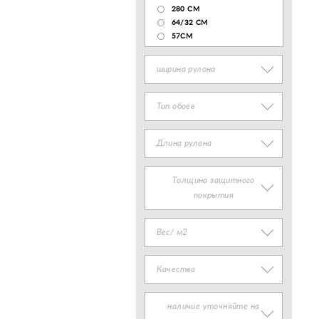
280 СМ
64/32 СМ
57СМ
ширина рулона
Тип обоев
Длина рулона
Толщина защитного
покрытия
Вес/ м2
Качество
наличие уточняйте на