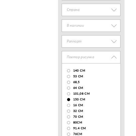
Страна
В наличии
Раппорт
Повтор рисунка
140 CM
53 СМ
68,5
64 СМ
101,08 CM
150 CM
16 СМ
32 СМ
70 CM
80СМ
91.4 СМ
76СМ