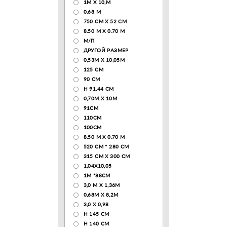
1М Х 10,М
0.68 M
750 CM X 52 CM
8.50 М X 0.70 М
М/П
ДРУГОЙ РАЗМЕР
0,53М Х 10,05М
125 CM
90 СМ
H 91.44 CM
0,70М Х 10М
91СМ
110CM
100CM
8.50 M X 0.70 M
520 СМ * 280 СМ
315 CM X 300 CM
1,04X10,05
1М *88СМ
3,0 М Х 1,36М
0,68М Х 8,2М
3,0 Х 0,98
H 145 CM
H 140 CM