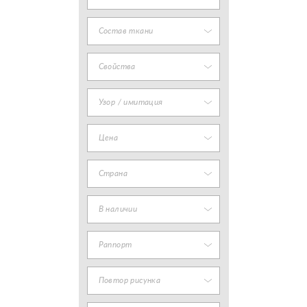
Состав ткани
Свойства
Узор / имитация
Цена
Страна
В наличии
Раппорт
Повтор рисунка