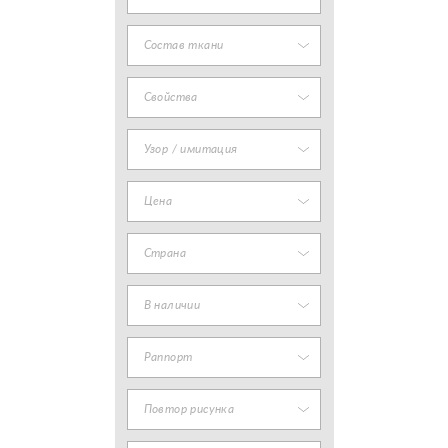
Состав ткани
Свойства
Узор / имитация
Цена
Страна
В наличии
Раппорт
Повтор рисунка