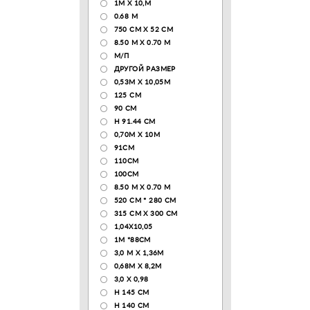
1М Х 10,М
0.68 M
750 CM X 52 CM
8.50 М X 0.70 М
М/П
ДРУГОЙ РАЗМЕР
0,53М Х 10,05М
125 CM
90 СМ
H 91.44 CM
0,70М Х 10М
91СМ
110CM
100CM
8.50 M X 0.70 M
520 СМ * 280 СМ
315 CM X 300 CM
1,04X10,05
1М *88СМ
3,0 М Х 1,36М
0,68М Х 8,2М
3,0 Х 0,98
H 145 CM
H 140 CM