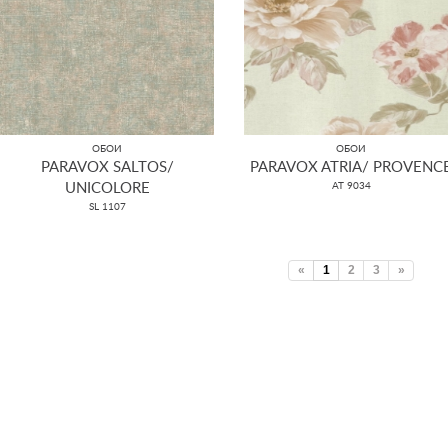
ОБОИ
ОБОИ
PARAVOX SALTOS/
PARAVOX ATRIA/ PROVENC
UNICOLORE
AT 9034
SL 1107
«
1
2
3
»