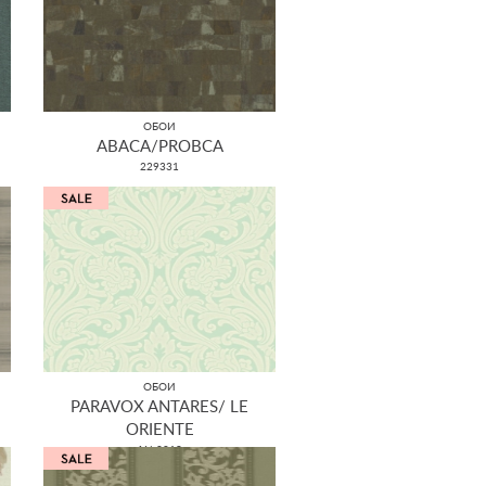
ОБОИ
ABACA/PROBCA
229331
ОБОИ
PARAVOX ANTARES/ LE
ORIENTE
AN 8019