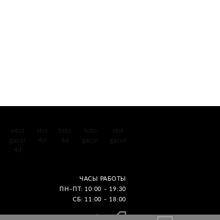
situs
slot
toto
toto
slot
gacor
4d
4d
gacor
gacor
4d
ЧАСЫ РАБОТЫ
ПН–ПТ: 10:00 – 19:30
СБ: 11:00 – 18:00
Создание сайтов