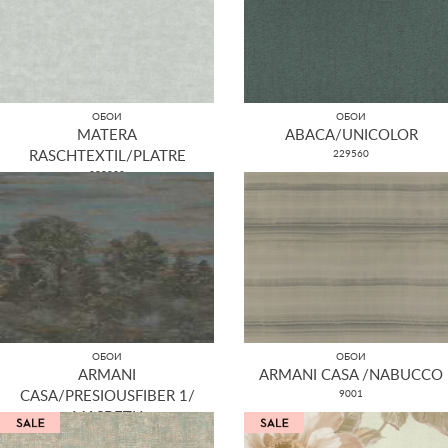
ОБОИ
ОБОИ
MATERA
ABACA/UNICOLOR
RASCHTEXTIL/PLATRE
229560
298832
ОБОИ
ОБОИ
ARMANI
ARMANI CASA /NABUCCO
CASA/PRESIOUSFIBER 1/
9001
MASBETH
9056