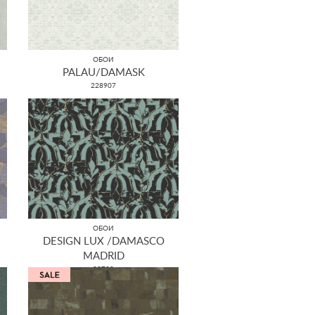
ОБОИ
PALAU/DAMASK
228907
ОБОИ
DESIGN LUX /DAMASCO
MADRID
22700