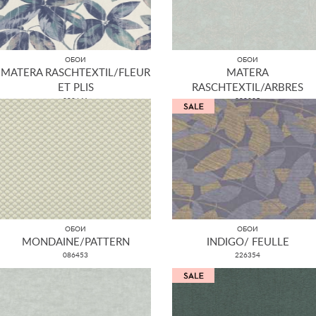
ОБОИ
ОБОИ
MATERA RASCHTEXTIL/FLEUR
MATERA
ET PLIS
RASCHTEXTIL/ARBRES
298641
298825
ОБОИ
ОБОИ
MONDAINE/PATTERN
INDIGO/ FEULLE
086453
226354