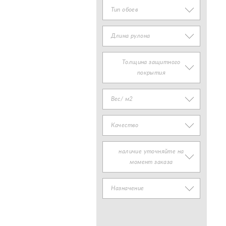
Тип обоев
Длина рулона
Толщина защитного
покрытия
Вес/ м2
Качество
наличие уточняйте на
момент заказа
Назначение