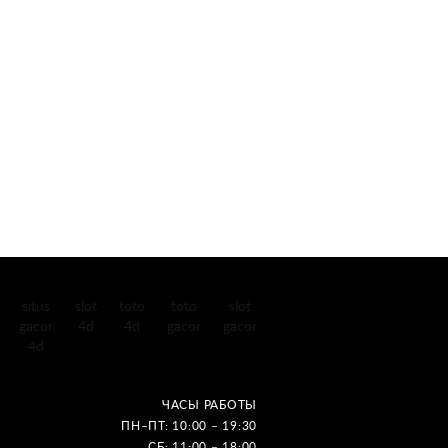
situs
slot
toto
toto
slot
gacor
4d
4d
gacor
gacor
4d
ЧАСЫ РАБОТЫ
ПН–ПТ: 10:00 – 19:30
СБ: 11:00 – 18:00