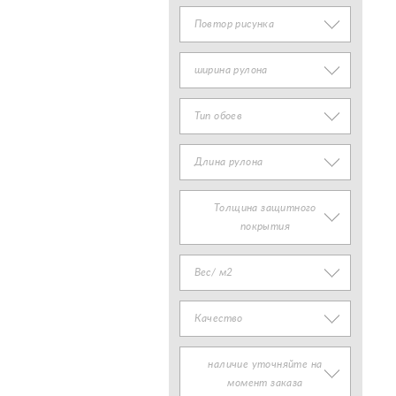
Повтор рисунка
ширина рулона
Тип обоев
Длина рулона
Толщина защитного
покрытия
Вес/ м2
Качество
наличие уточняйте на
момент заказа