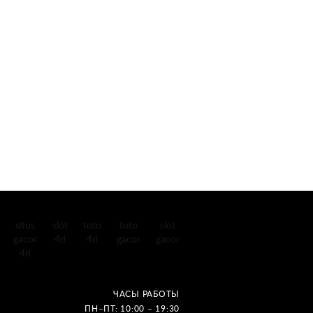
situs
slot
toto
toto
slot
gacor
4d
4d
gacor
gacor
4d
ЧАСЫ РАБОТЫ
ПН–ПТ: 10:00 – 19:30