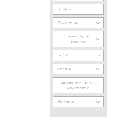
Тип обоев
Длина рулона
Толщина защитного
покрытия
Вес/ м2
Качество
наличие уточняйте на
момент заказа
Назначение