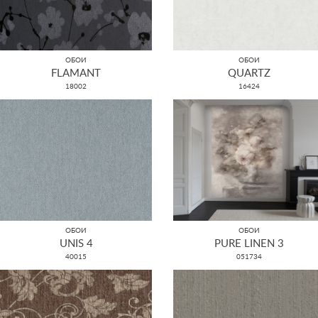
ОБОИ
ОБОИ
FLAMANT
QUARTZ
18002
16424
ОБОИ
ОБОИ
UNIS 4
PURE LINEN 3
40015
051734