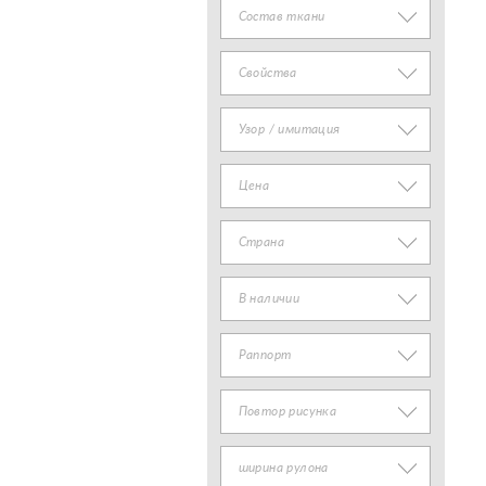
Состав ткани
Свойства
Узор / имитация
Цена
Страна
В наличии
Раппорт
Повтор рисунка
ширина рулона