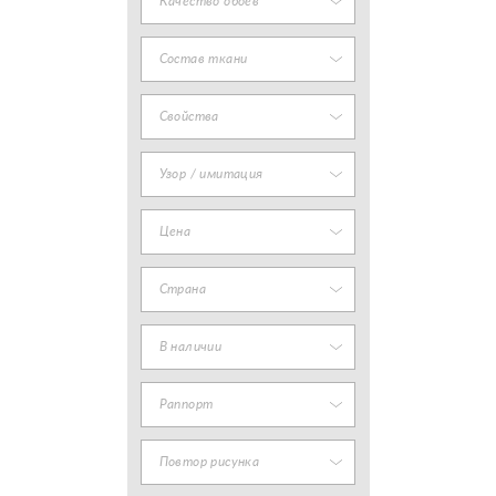
Качество обоев
Состав ткани
Свойства
Узор / имитация
Цена
Страна
В наличии
Раппорт
Повтор рисунка