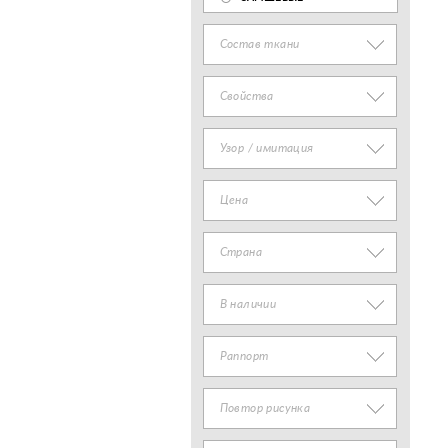
Состав ткани
Свойства
Узор / имитация
Цена
Страна
В наличии
Раппорт
Повтор рисунка