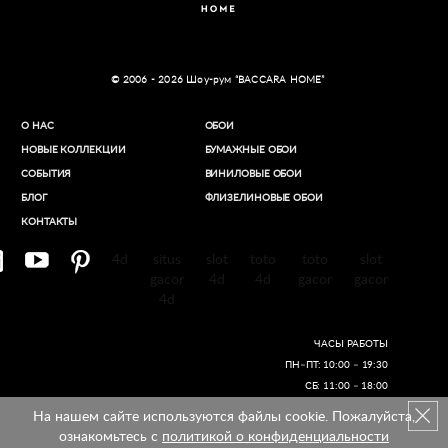
© 2006 - 2026 Шоу-рум “BACCARA HOME”
О НАС
ОБОИ
НОВЫЕ КОЛЛЕКЦИИ
БУМАЖНЫЕ ОБОИ
СОБЫТИЯ
ВИНИЛОВЫЕ ОБОИ​
БЛОГ
ФЛИЗЕЛИНОВЫЕ ОБОИ
КОНТАКТЫ
4d
situs
slot
toto
toto
slot
gacor
4d
4d
gacor
gacor
4d
ЧАСЫ РАБОТЫ
ПН–ПТ: 10:00 – 19:30
СБ: 11:00 – 18:00
На нашем сайте используются файлы cookie. Пожалуйста,
Создание сайтов
ознакомьтесь с
политикой о конфиденциальности