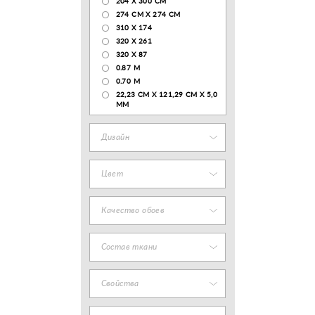
204 Х 300 СМ
274 СМ Х 274 СМ
310 X 174
320 X 261
320 X 87
0.87 M
0.70 M
22,23 CM X 121,29 CM X 5,0
MM
Дизайн
Цвет
Качество обоев
Состав ткани
Свойства