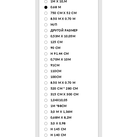
1М Х 10,М
0.68 M
750 CM X 52 CM
8.50 М X 0.70 М
М/П
ДРУГОЙ РАЗМЕР
0,53М Х 10,05М
125 CM
90 СМ
H 91.44 CM
0,70М Х 10М
91СМ
110CM
100CM
8.50 M X 0.70 M
520 СМ * 280 СМ
315 CM X 300 CM
1,04X10,05
1М *88СМ
3,0 М Х 1,36М
0,68М Х 8,2М
3,0 Х 0,98
H 145 CM
H 140 CM