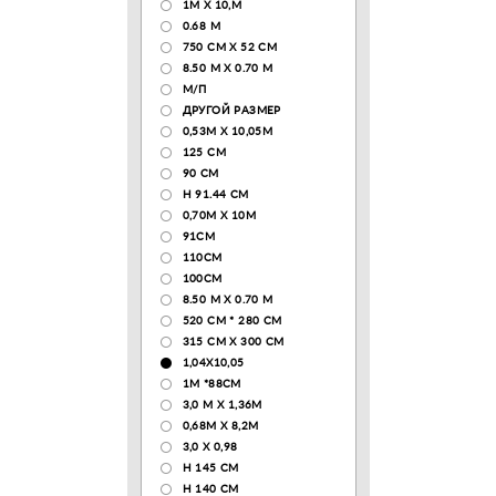
1М Х 10,М
0.68 M
750 CM X 52 CM
8.50 М X 0.70 М
М/П
ДРУГОЙ РАЗМЕР
0,53М Х 10,05М
125 CM
90 СМ
H 91.44 CM
0,70М Х 10М
91СМ
110CM
100CM
8.50 M X 0.70 M
520 СМ * 280 СМ
315 CM X 300 CM
1,04X10,05
1М *88СМ
3,0 М Х 1,36М
0,68М Х 8,2М
3,0 Х 0,98
H 145 CM
H 140 CM