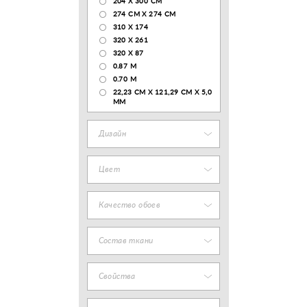
204 Х 300 СМ
274 СМ Х 274 СМ
310 X 174
320 X 261
320 X 87
0.87 M
0.70 M
22,23 CM X 121,29 CM X 5,0
MM
Дизайн
Цвет
Качество обоев
Состав ткани
Свойства