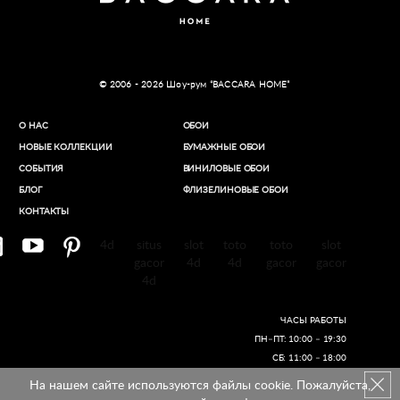
© 2006 - 2026 Шоу-рум “BACCARA HOME”
О НАС
ОБОИ
НОВЫЕ КОЛЛЕКЦИИ
БУМАЖНЫЕ ОБОИ
СОБЫТИЯ
ВИНИЛОВЫЕ ОБОИ​
БЛОГ
ФЛИЗЕЛИНОВЫЕ ОБОИ
КОНТАКТЫ
4d
situs
slot
toto
toto
slot
gacor
4d
4d
gacor
gacor
4d
ЧАСЫ РАБОТЫ
ПН–ПТ: 10:00 – 19:30
СБ: 11:00 – 18:00
На нашем сайте используются файлы cookie. Пожалуйста,
Создание сайтов