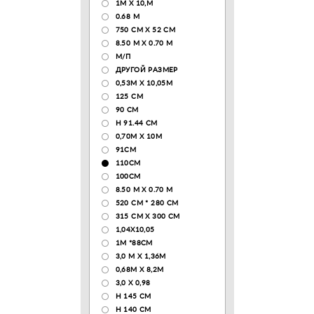
1М Х 10,М
0.68 M
750 CM X 52 CM
8.50 М X 0.70 М
М/П
ДРУГОЙ РАЗМЕР
0,53М Х 10,05М
125 CM
90 СМ
H 91.44 CM
0,70М Х 10М
91СМ
110CM
100CM
8.50 M X 0.70 M
520 СМ * 280 СМ
315 CM X 300 CM
1,04X10,05
1М *88СМ
3,0 М Х 1,36М
0,68М Х 8,2М
3,0 Х 0,98
H 145 CM
H 140 CM