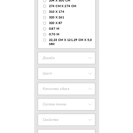
204 Х 300 СМ
274 СМ Х 274 СМ
310 X 174
320 X 261
320 X 87
0.87 M
0.70 M
22,23 CM X 121,29 CM X 5,0
MM
Дизайн
Цвет
Качество обоев
Состав ткани
Свойства